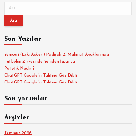
A
a
r
a
m
m
a
Son Yazılar
a
:
s
Yeniçeri (Eski Asker ) Padişah 2. Mahmut Ayaklanması
Futbolun Zirvesinde Yeniden İspanya
Patetik Nedir ?
ı
ChatGPT Google’ın Tahtına Göz Dikti
ChatGPT Google’ın Tahtına Göz Dikti
Son yorumlar
Arşivler
Temmuz 2026