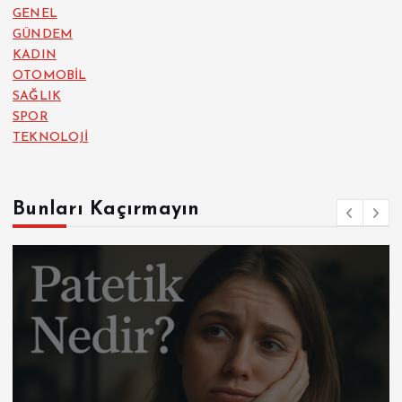
GENEL
GÜNDEM
KADIN
OTOMOBİL
SAĞLIK
SPOR
TEKNOLOJİ
Bunları Kaçırmayın