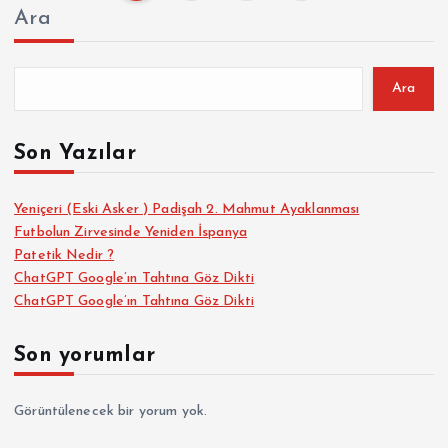
Y
Ara
a
z
Ara
ı
Son Yazılar
s
Yeniçeri (Eski Asker ) Padişah 2. Mahmut Ayaklanması
Futbolun Zirvesinde Yeniden İspanya
a
Patetik Nedir ?
ChatGPT Google’ın Tahtına Göz Dikti
y
ChatGPT Google’ın Tahtına Göz Dikti
f
Son yorumlar
a
Görüntülenecek bir yorum yok.
l