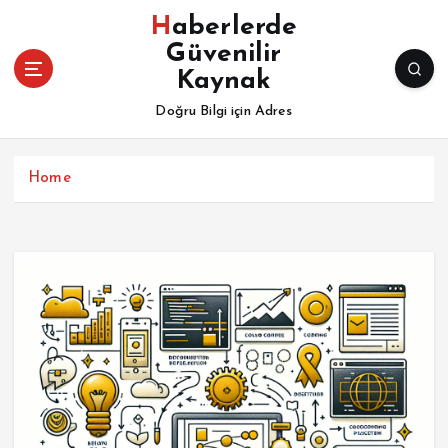
İ
Haberlerde
ç
Güvenilir
e
Kaynak
r
i
Doğru Bilgi için Adres
ğ
e
a
Home
t
l
a