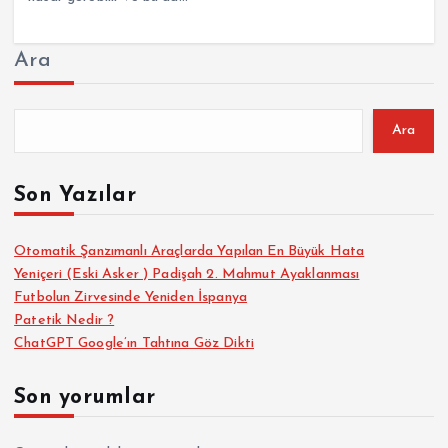
Ara
Ara
Son Yazılar
Otomatik Şanzımanlı Araçlarda Yapılan En Büyük Hata
Yeniçeri (Eski Asker ) Padişah 2. Mahmut Ayaklanması
Futbolun Zirvesinde Yeniden İspanya
Patetik Nedir ?
ChatGPT Google’ın Tahtına Göz Dikti
Son yorumlar