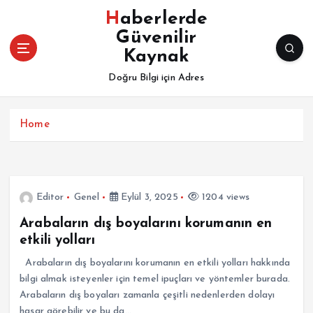
İ
Haberlerde
ç
Güvenilir
e
Kaynak
r
i
Doğru Bilgi için Adres
ğ
e
a
Home
t
l
a
Editor
Genel
Eylül 3, 2025
1204 views
Arabaların dış boyalarını korumanın en
etkili yolları
Arabaların dış boyalarını korumanın en etkili yolları hakkında
bilgi almak isteyenler için temel ipuçları ve yöntemler burada.
Arabaların dış boyaları zamanla çeşitli nedenlerden dolayı
hasar görebilir ve bu da…