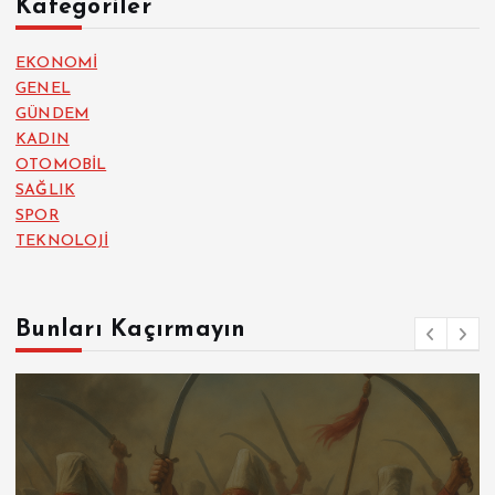
Kategoriler
EKONOMİ
GENEL
GÜNDEM
KADIN
OTOMOBİL
SAĞLIK
SPOR
TEKNOLOJİ
Bunları Kaçırmayın