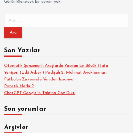
Görüntülenecek bir yorum yok.
A
r
a
m
a
Son Yazılar
:
Otomatik Şanzımanlı Araçlarda Yapılan En Büyük Hata
Yeniçeri (Eski Asker ) Padişah 2. Mahmut Ayaklanması
Futbolun Zirvesinde Yeniden İspanya
Patetik Nedir ?
ChatGPT Google’ın Tahtına Göz Dikti
Son yorumlar
Arşivler