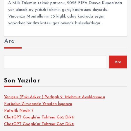
A Milli Takım’ın teknik patronu, 2026 FIFA Dünya Kupası’nda
yer alacak ay-yıldızlı takımın geniş kadrosunu duyurdu.
Vincenzo Montella’nın 35 kişilik aday kadroda seçim
yaparken bir dizi kriteri göz önünde bulundurduğu…
Ara
Ara
Son Yazılar
Yeniçeri (Eski Asker ) Padişah 2. Mahmut Ayaklanması
Futbolun Zirvesinde Yeniden İspanya
Patetik Nedir ?
ChatGPT Google’ın Tahtına Göz Dikti
ChatGPT Google’ın Tahtına Göz Dikti