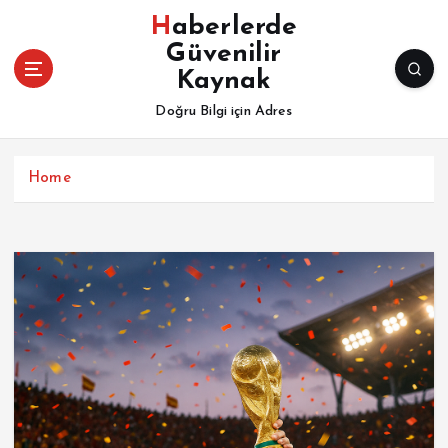
İ
Haberlerde
ç
Güvenilir
e
Kaynak
r
i
Doğru Bilgi için Adres
ğ
e
a
Home
t
l
a