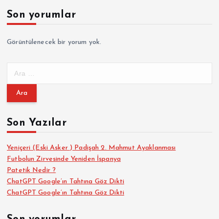
Son yorumlar
Görüntülenecek bir yorum yok.
A
r
a
m
a
Son Yazılar
:
Yeniçeri (Eski Asker ) Padişah 2. Mahmut Ayaklanması
Futbolun Zirvesinde Yeniden İspanya
Patetik Nedir ?
ChatGPT Google’ın Tahtına Göz Dikti
ChatGPT Google’ın Tahtına Göz Dikti