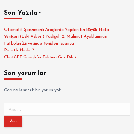
Son Yazılar
Otomatik Şanzımanlı Araçlarda Yapılan En Büyük Hata
Yeniçeri (Eski Asker ) Padişah 2. Mahmut Ayaklanması
Futbolun Zirvesinde Yeniden İspanya
Patetik Nedir ?
ChatGPT Google’ın Tahtına Göz Dikti
Son yorumlar
Görüntülenecek bir yorum yok.
A
r
a
m
a