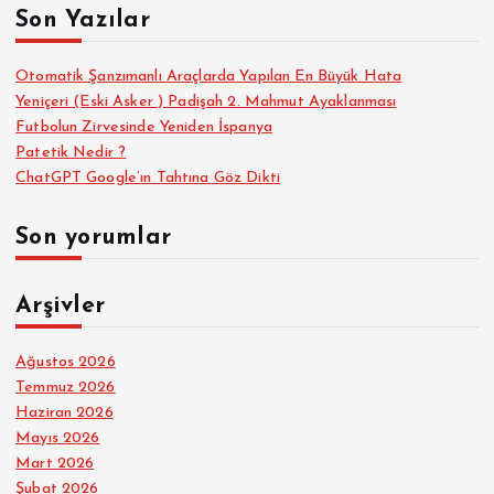
Son Yazılar
:
Otomatik Şanzımanlı Araçlarda Yapılan En Büyük Hata
Yeniçeri (Eski Asker ) Padişah 2. Mahmut Ayaklanması
Futbolun Zirvesinde Yeniden İspanya
Patetik Nedir ?
ChatGPT Google’ın Tahtına Göz Dikti
Son yorumlar
Arşivler
Ağustos 2026
Temmuz 2026
Haziran 2026
Mayıs 2026
Mart 2026
Şubat 2026