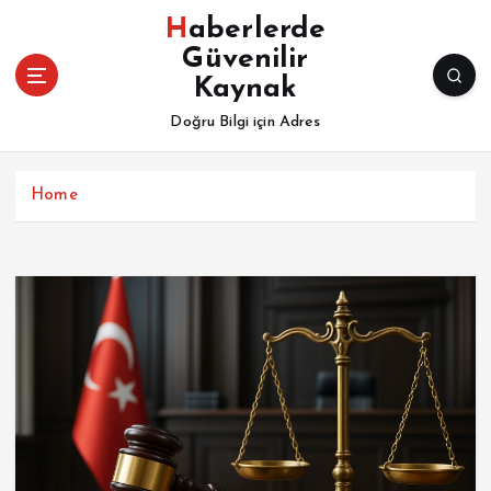
İ
Haberlerde
ç
Güvenilir
e
Kaynak
r
i
Doğru Bilgi için Adres
ğ
e
a
Home
t
l
a