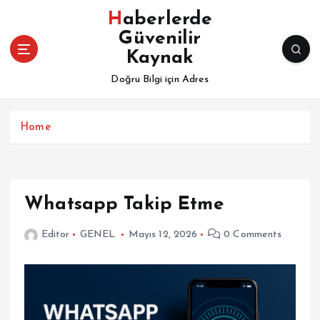
İ
Haberlerde
ç
Güvenilir
e
Kaynak
r
i
Doğru Bilgi için Adres
ğ
e
a
Home
t
l
a
Whatsapp Takip Etme
Editor
GENEL
Mayıs 12, 2026
0 Comments