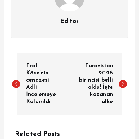
Editor
Y
Erol
Eurovision
a
Köse’nin
2026
cenazesi
birincisi belli
Adli
oldu! İşte
z
İncelemeye
kazanan
Kaldırıldı
ülke
ı
g
e
Related Posts