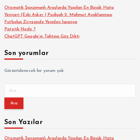
Otomatik Şanzımanlı Araçlarda Yapılan En Büyük Hata
Yeniçeri (Eski Asker ) Padişah 2. Mahmut Ayaklanması
Futbolun Zirvesinde Yeniden İspanya
Patetik Nedir ?
ChatGPT Google’ın Tahtına Göz Dikti
Son yorumlar
Görüntülenecek bir yorum yok.
A
r
a
m
a
Son Yazılar
:
Otomatik Şanzımanlı Araçlarda Yapılan En Büyük Hata