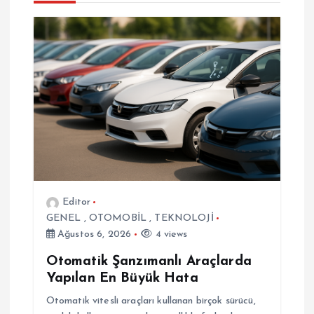
z
i
n
m
e
s
Editor
GENEL
,
OTOMOBİL
,
TEKNOLOJİ
i
Ağustos 6, 2026
4 views
Otomatik Şanzımanlı Araçlarda
Yapılan En Büyük Hata
Otomatik vitesli araçları kullanan birçok sürücü,