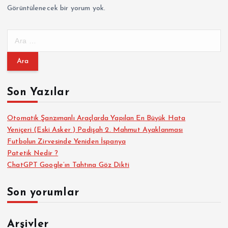
Görüntülenecek bir yorum yok.
A
r
a
m
a
Son Yazılar
:
Otomatik Şanzımanlı Araçlarda Yapılan En Büyük Hata
Yeniçeri (Eski Asker ) Padişah 2. Mahmut Ayaklanması
Futbolun Zirvesinde Yeniden İspanya
Patetik Nedir ?
ChatGPT Google’ın Tahtına Göz Dikti
Son yorumlar
Arşivler