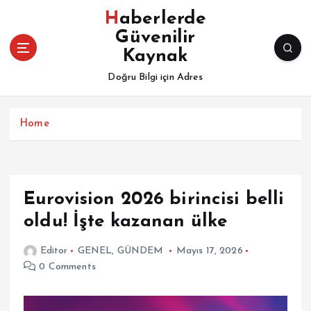
İ
Haberlerde
ç
Güvenilir
e
Kaynak
r
i
Doğru Bilgi için Adres
ğ
e
a
Home
t
l
a
Eurovision 2026 birincisi belli
oldu! İşte kazanan ülke
Editor
GENEL
,
GÜNDEM
Mayıs 17, 2026
0 Comments