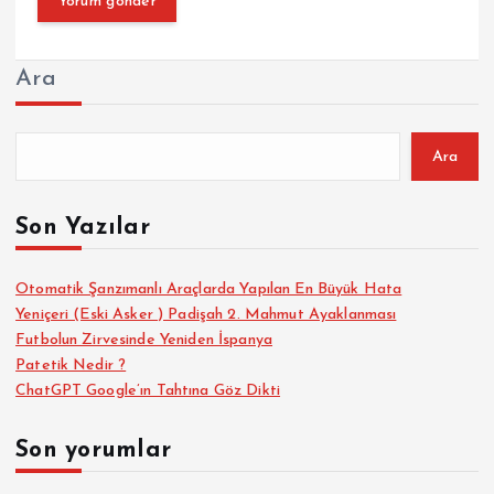
Ara
Ara
Son Yazılar
Otomatik Şanzımanlı Araçlarda Yapılan En Büyük Hata
Yeniçeri (Eski Asker ) Padişah 2. Mahmut Ayaklanması
Futbolun Zirvesinde Yeniden İspanya
Patetik Nedir ?
ChatGPT Google’ın Tahtına Göz Dikti
Son yorumlar