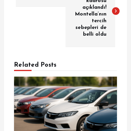
kadrosu
açıklandı!
z
Montella’nın
tercih
ı
sebepleri de
belli oldu
g
e
Related Posts
z
i
n
m
e