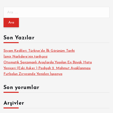
l
A
a
r
a
m
m
a
Son Yazılar
a
:
s
Siyam Kedileri: Türkiye’de İlk Görünüm Tarihi
İzmir Narlıdere‘nin tarihçesi
Otomatik Şanzımanlı Araçlarda Yapılan En Büyük Hata
ı
Yeniçeri (Eski Asker ) Padişah 2. Mahmut Ayaklanması
Futbolun Zirvesinde Yeniden İspanya
Son yorumlar
Arşivler