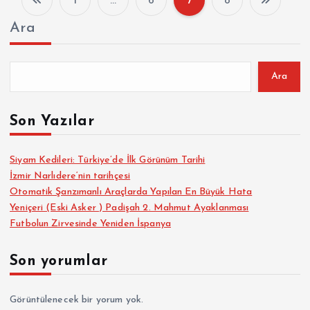
1
…
6
7
8
Y
Ara
a
z
Ara
ı
Son Yazılar
s
Siyam Kedileri: Türkiye’de İlk Görünüm Tarihi
İzmir Narlıdere‘nin tarihçesi
a
Otomatik Şanzımanlı Araçlarda Yapılan En Büyük Hata
Yeniçeri (Eski Asker ) Padişah 2. Mahmut Ayaklanması
y
Futbolun Zirvesinde Yeniden İspanya
f
Son yorumlar
a
Görüntülenecek bir yorum yok.