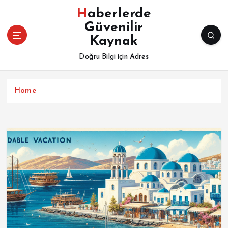
İ
Haberlerde
ç
Güvenilir
e
Kaynak
r
i
Doğru Bilgi için Adres
ğ
e
a
Home
t
l
a