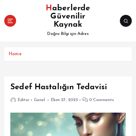
İ
Haberlerde
ç
Güvenilir
e
Kaynak
r
i
Doğru Bilgi için Adres
ğ
e
a
Home
t
l
a
Sedef Hastalığın Tedavisi
Editor
Genel
Ekim 27, 2025
0 Comments