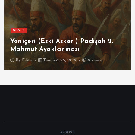
GENEL
SPOR
Futbolun Zirvesinde Yeniden
İspanya
By
Editor
Temmuz 16, 2026
9 views
@2025