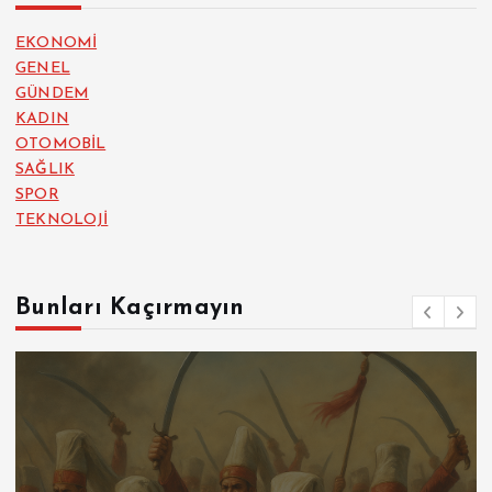
EKONOMİ
GENEL
GÜNDEM
KADIN
OTOMOBİL
SAĞLIK
SPOR
TEKNOLOJİ
Bunları Kaçırmayın