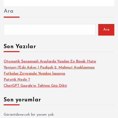
Ara
Ara
Son Yazılar
Otomatik Şanzımanlı Araçlarda Yapılan En Büyük Hata
Yeniçeri (Eski Asker ) Padişah 2. Mahmut Ayaklanması
Futbolun Zirvesinde Yeniden İspanya
Patetik Nedir ?
ChatGPT Google’ın Tahtına Göz Dikti
Son yorumlar
Görüntülenecek bir yorum yok.