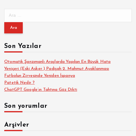
A
r
a
m
a
Son Yazılar
:
Otomatik Şanzımanlı Araçlarda Yapılan En Büyük Hata
Yeniçeri (Eski Asker ) Padişah 2. Mahmut Ayaklanması
Futbolun Zirvesinde Yeniden İspanya
Patetik Nedir ?
ChatGPT Google’ın Tahtına Göz Dikti
Son yorumlar
Arşivler