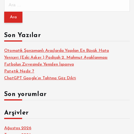
A
r
a
m
a
Son Yazılar
:
Otomatik Şanzımanlı Araçlarda Yapılan En Büyük Hata
Yeniçeri (Eski Asker ) Padişah 2. Mahmut Ayaklanması
Futbolun Zirvesinde Yeniden İspanya
Patetik Nedir ?
ChatGPT Google’ın Tahtına Göz Dikti
Son yorumlar
Arşivler
Ağustos 2026