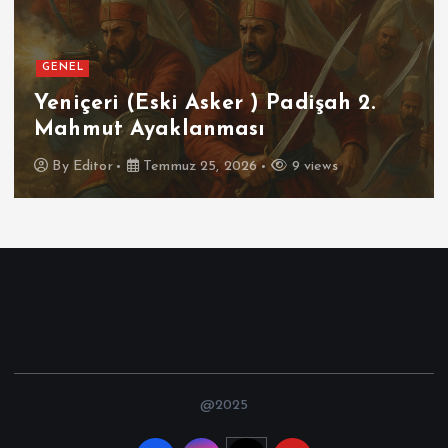
GENEL
SPOR
Futbolun Zirvesinde Yeniden
İspanya
By
Editor
Temmuz 16, 2026
9 views
@2025