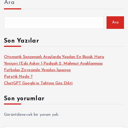
Ara
Ara
Son Yazılar
Otomatik Şanzımanlı Araçlarda Yapılan En Büyük Hata
Yeniçeri (Eski Asker ) Padişah 2. Mahmut Ayaklanması
Futbolun Zirvesinde Yeniden İspanya
Patetik Nedir ?
ChatGPT Google’ın Tahtına Göz Dikti
Son yorumlar
Görüntülenecek bir yorum yok.