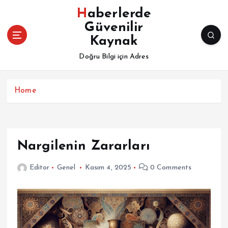
İ
Haberlerde
ç
Güvenilir
e
Kaynak
r
i
Doğru Bilgi için Adres
ğ
e
a
Home
t
l
a
Nargilenin Zararları
Editor
Genel
Kasım 4, 2025
0 Comments