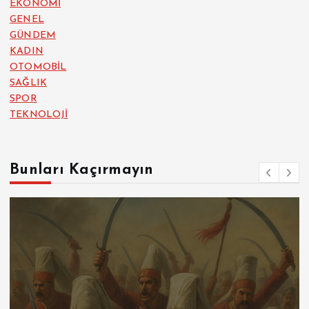
EKONOMİ
GENEL
GÜNDEM
KADIN
OTOMOBİL
SAĞLIK
SPOR
TEKNOLOJİ
Bunları Kaçırmayın