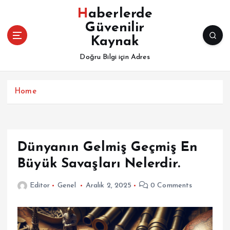
İ
Haberlerde
ç
Güvenilir
e
Kaynak
r
i
Doğru Bilgi için Adres
ğ
e
a
Home
t
l
a
Dünyanın Gelmiş Geçmiş En
Büyük Savaşları Nelerdir.
Editor
Genel
Aralık 2, 2025
0 Comments