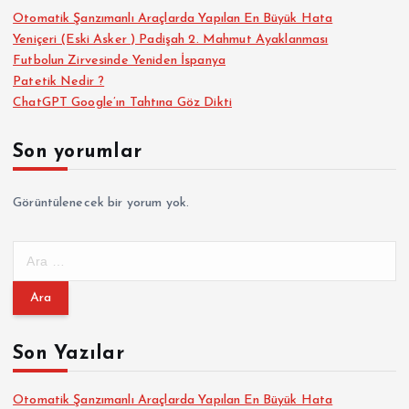
Otomatik Şanzımanlı Araçlarda Yapılan En Büyük Hata
Yeniçeri (Eski Asker ) Padişah 2. Mahmut Ayaklanması
Futbolun Zirvesinde Yeniden İspanya
Patetik Nedir ?
ChatGPT Google’ın Tahtına Göz Dikti
Son yorumlar
Görüntülenecek bir yorum yok.
A
r
a
m
a
Son Yazılar
:
Otomatik Şanzımanlı Araçlarda Yapılan En Büyük Hata