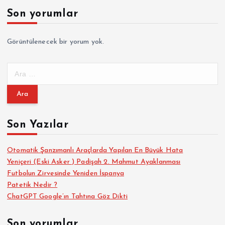
Son yorumlar
Görüntülenecek bir yorum yok.
A
r
a
m
a
Son Yazılar
:
Otomatik Şanzımanlı Araçlarda Yapılan En Büyük Hata
Yeniçeri (Eski Asker ) Padişah 2. Mahmut Ayaklanması
Futbolun Zirvesinde Yeniden İspanya
Patetik Nedir ?
ChatGPT Google’ın Tahtına Göz Dikti
Son yorumlar