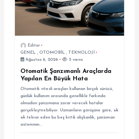
i
n
m
Editor
GENEL
,
OTOMOBİL
,
TEKNOLOJİ
e
Ağustos 6, 2026
5 views
s
Otomatik Şanzımanlı Araçlarda
Yapılan En Büyük Hata
i
Otomatik vitesli araçları kullanan birçok sürücü,
günlük kullanım sırasında genellikle farkında
olmadan şanzımana zarar verecek hatalar
gerçekleştirebiliyor. Uzmanların görüşüne göre, sık
sık tekrar eden bu beş kritik alışkanlık, şanzıman
sisteminin…