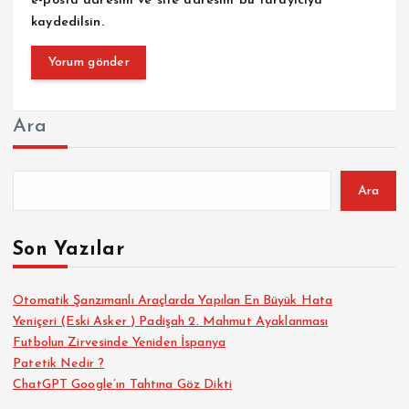
e-posta adresim ve site adresim bu tarayıcıya
kaydedilsin.
Ara
Ara
Son Yazılar
Otomatik Şanzımanlı Araçlarda Yapılan En Büyük Hata
Yeniçeri (Eski Asker ) Padişah 2. Mahmut Ayaklanması
Futbolun Zirvesinde Yeniden İspanya
Patetik Nedir ?
ChatGPT Google’ın Tahtına Göz Dikti