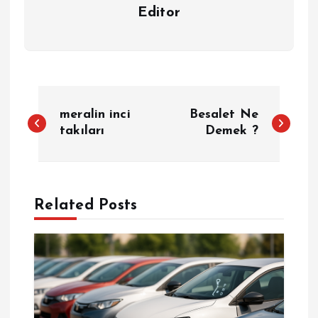
Editor
Y
meralin inci
Besalet Ne
a
takıları
Demek ?
z
ı
Related Posts
g
e
z