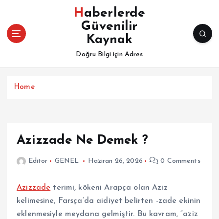
İ
Haberlerde
ç
Güvenilir
e
Kaynak
r
i
Doğru Bilgi için Adres
ğ
e
a
Home
t
l
a
Azizzade Ne Demek ?
Editor
GENEL
Haziran 26, 2026
0 Comments
Azizzade
terimi, kökeni Arapça olan Aziz
kelimesine, Farsça’da aidiyet belirten -zade ekinin
eklenmesiyle meydana gelmiştir. Bu kavram, “aziz