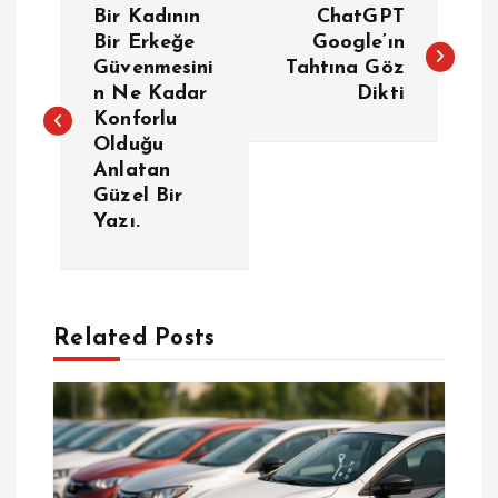
Bir Kadının
ChatGPT
a
Bir Erkeğe
Google’ın
Güvenmesini
Tahtına Göz
n Ne Kadar
Dikti
z
Konforlu
Olduğu
ı
Anlatan
Güzel Bir
g
Yazı.
e
z
Related Posts
i
n
m