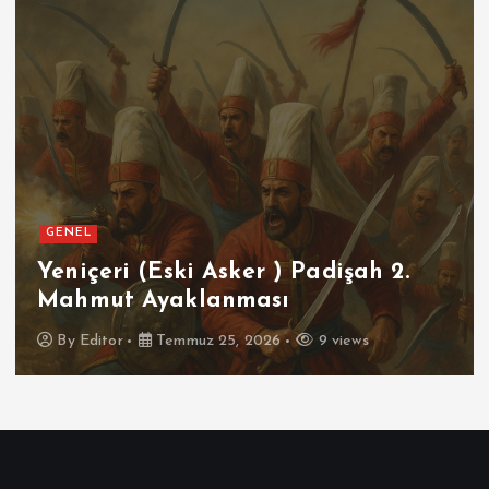
GENEL
SPOR
2.
Futbolun Zirvesinde Yeniden
İspanya
By
Editor
Temmuz 16, 2026
9 views