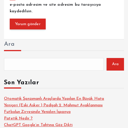
e-posta adresim ve site adresim bu tarayıcıya
kaydedilsin.
Ara
Ara
Son Yazılar
Otomatik Şanzımanlı Araçlarda Yapılan En Büyük Hata
Yeniçeri (Eski Asker ) Padişah 2. Mahmut Ayaklanması
Futbolun Zirvesinde Yeniden İspanya
Patetik Nedir ?
ChatGPT Google’ın Tahtına Göz Dikti