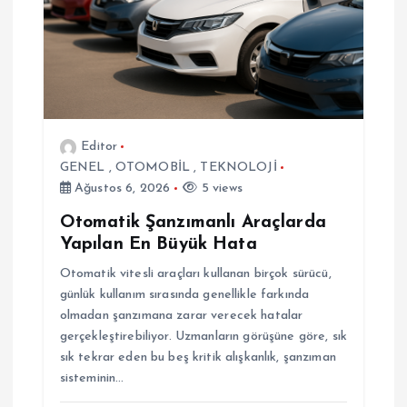
e
s
i
Editor
GENEL
,
OTOMOBİL
,
TEKNOLOJİ
Ağustos 6, 2026
5 views
Otomatik Şanzımanlı Araçlarda
Yapılan En Büyük Hata
Otomatik vitesli araçları kullanan birçok sürücü,
günlük kullanım sırasında genellikle farkında
olmadan şanzımana zarar verecek hatalar
gerçekleştirebiliyor. Uzmanların görüşüne göre, sık
sık tekrar eden bu beş kritik alışkanlık, şanzıman
sisteminin…