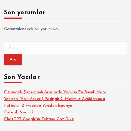
Son yorumlar
Görüntülenecek bir yorum yok.
A
r
a
m
a
Son Yazılar
:
Otomatik Şanzımanlı Araçlarda Yapılan En Büyük Hata
Yeniçeri (Eski Asker ) Padişah 2. Mahmut Ayaklanması
Futbolun Zirvesinde Yeniden İspanya
Patetik Nedir ?
ChatGPT Google’ın Tahtına Göz Dikti