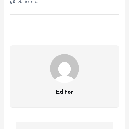
görebilirsiniz.
Editor
Y