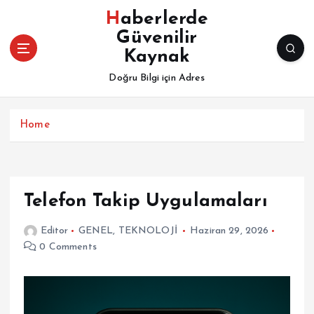
İ
Haberlerde
ç
Güvenilir
e
Kaynak
r
i
Doğru Bilgi için Adres
ğ
e
a
Home
t
l
a
Telefon Takip Uygulamaları
Editor
GENEL
,
TEKNOLOJİ
Haziran 29, 2026
0 Comments