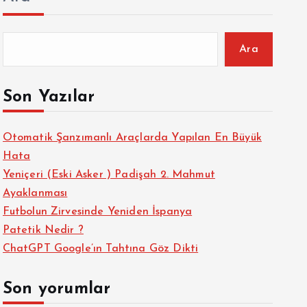
Ara
Son Yazılar
Otomatik Şanzımanlı Araçlarda Yapılan En Büyük
Hata
Yeniçeri (Eski Asker ) Padişah 2. Mahmut
Ayaklanması
Futbolun Zirvesinde Yeniden İspanya
Patetik Nedir ?
ChatGPT Google’ın Tahtına Göz Dikti
Son yorumlar