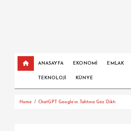
İ
ç
e
r
i
ğ
e
a
ANASAYFA
EKONOMİ
EMLAK
t
l
TEKNOLOJİ
KÜNYE
a
Home
ChatGPT Google’ın Tahtına Göz Dikti