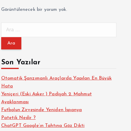
Görüntülenecek bir yorum yok.
A
r
a
m
a
Son Yazılar
:
Otomatik Şanzımanlı Araçlarda Yapılan En Büyük
Hata
Yeniçeri (Eski Asker ) Padişah 2. Mahmut
Ayaklanması
Futbolun Zirvesinde Yeniden İspanya
Patetik Nedir ?
ChatGPT Google’ın Tahtına Göz Dikti